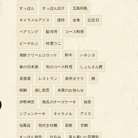
すっぽん
すっぽん出汁
五島列島
キャラメルアイス
接待
会食
記念日
ペアリング
駿河湾
コース料理
ピーチかぶ
特選ウニ
海鮮クリームコロッケ
和牛
ハネシタ
春の日本酒
旬のコース料理
しょらさん鰹
居酒屋
レストラン
泉州オクラ
鱧
桜鯛
崩し割烹
休業のお知らせ
伊勢神宮
南瓜のチーズケーキ
抹茶
シフォンケーキ
キャラメル
アイス
仙鳳趾
殻付き牡蠣
若狭
甘鯛
すっぽん焼売
仕込み
落ち着いた雰囲気