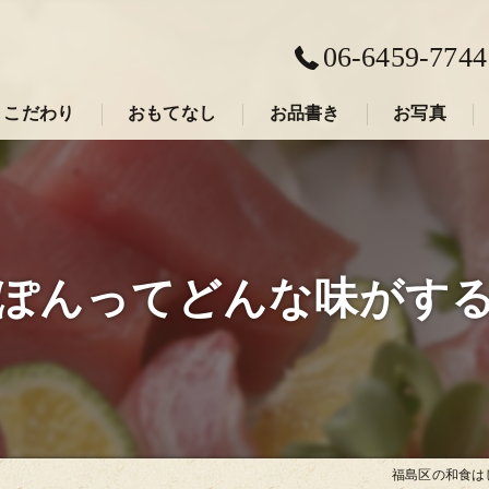
06-6459-7744
こだわり
おもてなし
お品書き
お写真
福島区の和食･しゅん須佐見の口コミ情報
福島区の和食･しゅん須佐見の評判
ぽんってどんな味がす
福島区の和食･しゅん須佐見のお客様の声
福島区の和食は