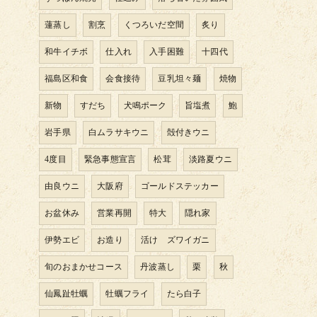
蓮蒸し
割烹
くつろいだ空間
炙り
和牛イチボ
仕入れ
入手困難
十四代
福島区和食
会食接待
豆乳坦々麺
焼物
新物
すだち
犬鳴ポーク
旨塩煮
鮑
岩手県
白ムラサキウニ
殻付きウニ
4度目
緊急事態宣言
松茸
淡路夏ウニ
由良ウニ
大阪府
ゴールドステッカー
お盆休み
営業再開
特大
隠れ家
伊勢エビ
お造り
活け ズワイガニ
旬のおまかせコース
丹波蒸し
栗
秋
仙鳳趾牡蠣
牡蠣フライ
たら白子