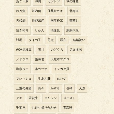
あぐー豚
沖縄
カツレツ
秋の味覚
秋刀魚
河内鴨
仙鳳趾カキ
北海道
天然鰤
長野県産
国産松茸
蕪蒸し
焼き松茸
しゅん
須佐見
鰤鰤大根
対馬
タイの子
芝煮
羅臼
結婚祝い
丹波黒枝豆
石川
のどぐろ
足赤海老
ノドグロ
鮨海老
天然本マグロ
塩水ウニ
本カツオ
イシカゲ貝
フレッシュ
生あん肝
丸ハゲ
三重の銘酒
而今
かす汁
長崎
天然
クエ
佐賀牛
マルシン
ロースト
千葉県
お造り盛り合わせ
青森県