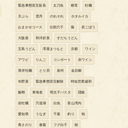
緊急事態宣言延長
太刀魚
椎茸
牡蠣
天ぷら
雲丹
のれそれ
ホタルイカ
おまかせコース
伝助穴子
蕪
若ごぼう
大阪産
和洋折衷
すだちうどん
五島うどん
澤屋まつもと
京都
ワイン
アワビ
りんご
コンポート
赤ワイン
厚岸牡蠣
とり貝
泉州
金目鯛
旬野菜
緊急事態宣言解除
時短営業緩和
飯蛸
車海老
明太子パスタ
隠岐
岩牡蠣
宍道湖
白魚
富山湾内
愛知県
うなぎ
千葉
釣り
蛤
青さのり
春菊
フグ白子
桜