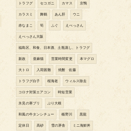
トラフグ
セコガニ
カマス
京鴨
カラスミ
舞鶴
あん肝
ウニ
赤なまこ
筍
ふぐ
えべっさん
えべっさん大阪
福島区、和食、日本酒、土瓶蒸し、トラフグ
新政
亜麻猫
営業時間変更
本マグロ
大トロ
入荷困難
焼酎 佐藤
トラフグ白子
桜海老
ウィルス除去
コロナ対策エアコン
時短営業
氷見の寒ブリ
ぶり大根
和風の牛タンシチュー
楯野川
黒龍
定休日
高砂
雪の茅舎
ミニ海鮮丼