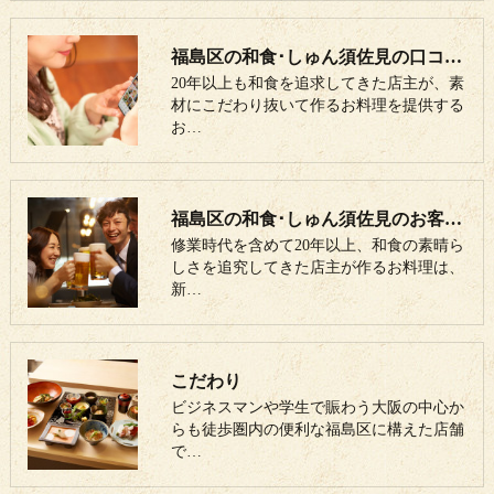
福島区の和食･しゅん須佐見の口コミ情報
20年以上も和食を追求してきた店主が、素
材にこだわり抜いて作るお料理を提供する
お…
福島区の和食･しゅん須佐見のお客様の声
修業時代を含めて20年以上、和食の素晴ら
しさを追究してきた店主が作るお料理は、
新…
こだわり
ビジネスマンや学生で賑わう大阪の中心か
らも徒歩圏内の便利な福島区に構えた店舗
で…