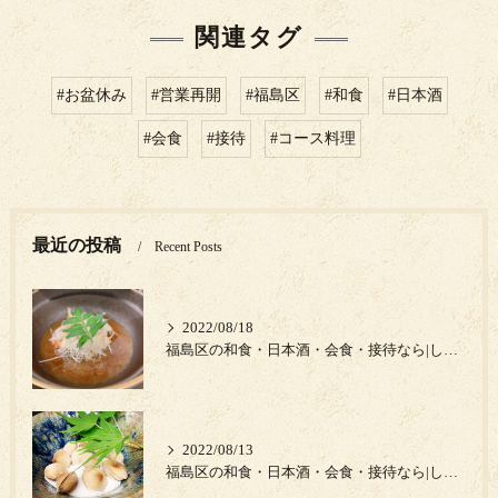
関連タグ
#お盆休み
#営業再開
#福島区
#和食
#日本酒
#会食
#接待
#コース料理
最近の投稿
Recent Posts
2022/08/18
福島区の和食・日本酒・会食・接待なら|しゅん須佐見|キンキ中華蒸し
2022/08/13
福島区の和食・日本酒・会食・接待なら|しゅん須佐見|熊本県の新物銀杏‼️