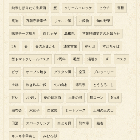
純米しぼりたて生原酒
蟹
クリームコロッケ
ヒウチ
蓮根
煮物
万願寺唐辛子
じゃこご飯
ご飯物
旬の野菜
味噌チーズ焼き
肉じゃが
島根県
営業時間変更のお知らせ
3月
春
春のおまかせ
通常営業
岸和田
すだちそば
蟹トマトクリームパスタ
2周年
毛蟹
湯引き
〆
パスタ
ピザ
オーブン焼き
グラタン風
空豆
ブロッコリー
土鍋
炊き込みご飯
旬の食材
徳島県
とうもろこし
甘い
お浸し
夏の日本酒
土用の丑
舞コーン
N o.6
頒布会
水茄子
自家製
ミートソース
土用の丑の日
田酒
スパークリング
白とり貝
熊本県
銀杏
キンキ中華蒸し
みむろ杉