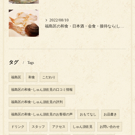
2022/08/10
福島区の和食・日本酒・会食・接待なら|しゅん須佐見|岩手県のイシカゲ貝‼︎
タグ
Tags
福島区
和食
こだわり
福島区の和食･しゅん須佐見の口コミ情報
福島区の和食･しゅん須佐見の評判
福島区の和食･しゅん須佐見のお客様の声
おもてなし
お品書き
ドリンク
スタッフ
アクセス
しゅん須佐見
お問い合わせ