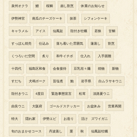
泉州オクラ
鱧
桜鯛
崩し割烹
休業のお知らせ
伊勢神宮
南瓜のチーズケーキ
抹茶
シフォンケーキ
キャラメル
アイス
仙鳳趾
殻付き牡蠣
若狭
甘鯛
すっぽん焼売
仕込み
落ち着いた雰囲気
蓮蒸し
割烹
くつろいだ空間
炙り
和牛イチボ
仕入れ
入手困難
十四代
福島区和食
会食接待
豆乳坦々麺
焼物
新物
すだち
犬鳴ポーク
旨塩煮
鮑
岩手県
白ムラサキウニ
殻付きウニ
4度目
緊急事態宣言
松茸
淡路夏ウニ
由良ウニ
大阪府
ゴールドステッカー
お盆休み
営業再開
特大
隠れ家
伊勢エビ
お造り
活け ズワイガニ
旬のおまかせコース
丹波蒸し
栗
秋
仙鳳趾牡蠣