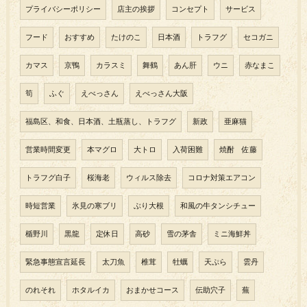
プライバシーポリシー
店主の挨拶
コンセプト
サービス
フード
おすすめ
たけのこ
日本酒
トラフグ
セコガニ
カマス
京鴨
カラスミ
舞鶴
あん肝
ウニ
赤なまこ
筍
ふぐ
えべっさん
えべっさん大阪
福島区、和食、日本酒、土瓶蒸し、トラフグ
新政
亜麻猫
営業時間変更
本マグロ
大トロ
入荷困難
焼酎 佐藤
トラフグ白子
桜海老
ウィルス除去
コロナ対策エアコン
時短営業
氷見の寒ブリ
ぶり大根
和風の牛タンシチュー
楯野川
黒龍
定休日
高砂
雪の茅舎
ミニ海鮮丼
緊急事態宣言延長
太刀魚
椎茸
牡蠣
天ぷら
雲丹
のれそれ
ホタルイカ
おまかせコース
伝助穴子
蕪