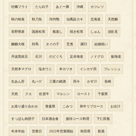
牡蠣フライ
たら白子
あぐー豚
沖縄
カツレツ
秋の味覚
秋刀魚
河内鴨
仙鳳趾カキ
北海道
天然鰤
長野県産
国産松茸
蕪蒸し
焼き松茸
しゅん
須佐見
鰤鰤大根
対馬
タイの子
芝煮
羅臼
結婚祝い
丹波黒枝豆
石川
のどぐろ
足赤海老
ノドグロ
鮨海老
天然本マグロ
塩水ウニ
本カツオ
イシカゲ貝
フレッシュ
生あん肝
丸ハゲ
三重の銘酒
而今
かす汁
長崎
天然
クエ
佐賀牛
マルシン
ロースト
千葉県
お造り盛り合わせ
青森県
こみつ
和牛リブロース
お出汁
すっぽん肉団子
日本酒会食
接待コース料理
下仁田葱
年末年始
営業日
2022年営業開始
秋田県
新酒