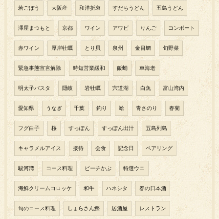
若ごぼう
大阪産
和洋折衷
すだちうどん
五島うどん
澤屋まつもと
京都
ワイン
アワビ
りんご
コンポート
赤ワイン
厚岸牡蠣
とり貝
泉州
金目鯛
旬野菜
緊急事態宣言解除
時短営業緩和
飯蛸
車海老
明太子パスタ
隠岐
岩牡蠣
宍道湖
白魚
富山湾内
愛知県
うなぎ
千葉
釣り
蛤
青さのり
春菊
フグ白子
桜
すっぽん
すっぽん出汁
五島列島
キャラメルアイス
接待
会食
記念日
ペアリング
駿河湾
コース料理
ピーチかぶ
特選ウニ
海鮮クリームコロッケ
和牛
ハネシタ
春の日本酒
旬のコース料理
しょらさん鰹
居酒屋
レストラン