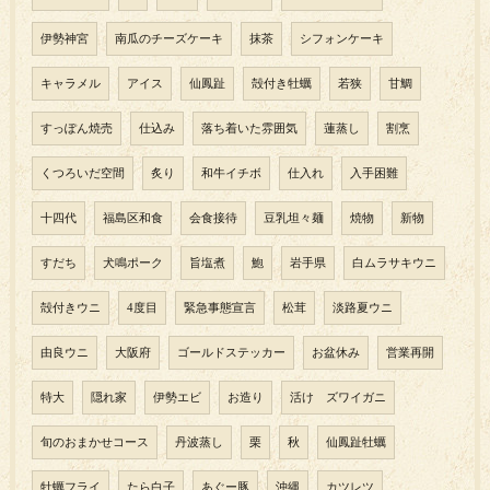
伊勢神宮
南瓜のチーズケーキ
抹茶
シフォンケーキ
キャラメル
アイス
仙鳳趾
殻付き牡蠣
若狭
甘鯛
すっぽん焼売
仕込み
落ち着いた雰囲気
蓮蒸し
割烹
くつろいだ空間
炙り
和牛イチボ
仕入れ
入手困難
十四代
福島区和食
会食接待
豆乳坦々麺
焼物
新物
すだち
犬鳴ポーク
旨塩煮
鮑
岩手県
白ムラサキウニ
殻付きウニ
4度目
緊急事態宣言
松茸
淡路夏ウニ
由良ウニ
大阪府
ゴールドステッカー
お盆休み
営業再開
特大
隠れ家
伊勢エビ
お造り
活け ズワイガニ
旬のおまかせコース
丹波蒸し
栗
秋
仙鳳趾牡蠣
牡蠣フライ
たら白子
あぐー豚
沖縄
カツレツ