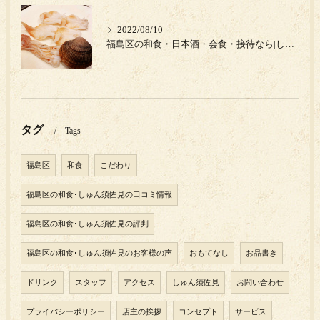
2022/08/10
福島区の和食・日本酒・会食・接待なら|しゅん須佐見|岩手県のイシカゲ貝‼︎
タグ
Tags
福島区
和食
こだわり
福島区の和食･しゅん須佐見の口コミ情報
福島区の和食･しゅん須佐見の評判
福島区の和食･しゅん須佐見のお客様の声
おもてなし
お品書き
ドリンク
スタッフ
アクセス
しゅん須佐見
お問い合わせ
プライバシーポリシー
店主の挨拶
コンセプト
サービス