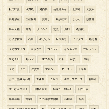
秋の味覚
秋刀魚
河内鴨
仙鳳趾カキ
北海道
天然鰤
長野県産
国産松茸
蕪蒸し
焼き松茸
しゅん
須佐見
鰤鰤大根
対馬
タイの子
芝煮
羅臼
結婚祝い
丹波黒枝豆
石川
のどぐろ
足赤海老
ノドグロ
鮨海老
天然本マグロ
塩水ウニ
本カツオ
イシカゲ貝
フレッシュ
生あん肝
丸ハゲ
三重の銘酒
而今
かす汁
長崎
天然
クエ
佐賀牛
マルシン
ロースト
千葉県
お造り盛り合わせ
青森県
こみつ
和牛リブロース
お出汁
すっぽん肉団子
日本酒会食
接待コース料理
下仁田葱
年末年始
営業日
2022年営業開始
秋田県
新酒