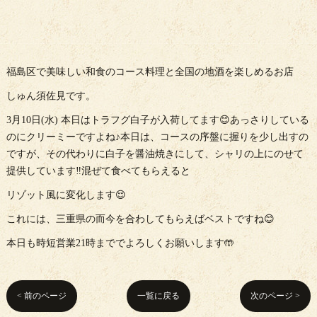
福島区で美味しい和食のコース料理と全国の地酒を楽しめるお店
しゅん須佐見です。
3月10日(水) 本日はトラフグ白子が入荷してます😊あっさりしている
のにクリーミーですよね♪本日は、コースの序盤に握りを少し出すの
ですが、その代わりに白子を醤油焼きにして、シャリの上にのせて
提供しています‼️混ぜて食べてもらえると
リゾット風に変化します😌
これには、三重県の而今を合わしてもらえばベストですね😊
本日も時短営業21時まででよろしくお願いします🤲
< 前のページ
一覧に戻る
次のページ >