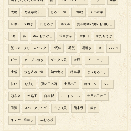
純米しぼりたて生原酒
蟹
クリームコロッケ
ヒウチ
蓮根
煮物
万願寺唐辛子
じゃこご飯
ご飯物
旬の野菜
味噌チーズ焼き
肉じゃが
島根県
営業時間変更のお知らせ
3月
春
春のおまかせ
通常営業
岸和田
すだちそば
蟹トマトクリームパスタ
2周年
毛蟹
湯引き
〆
パスタ
ピザ
オーブン焼き
グラタン風
空豆
ブロッコリー
土鍋
炊き込みご飯
旬の食材
徳島県
とうもろこし
甘い
お浸し
夏の日本酒
土用の丑
舞コーン
N o.6
頒布会
水茄子
自家製
ミートソース
土用の丑の日
田酒
スパークリング
白とり貝
熊本県
銀杏
キンキ中華蒸し
みむろ杉