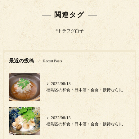
関連タグ
#トラフグ白子
最近の投稿
Recent Posts
2022/08/18
福島区の和食・日本酒・会食・接待なら|しゅん須佐見|キンキ中華蒸し
2022/08/13
福島区の和食・日本酒・会食・接待なら|しゅん須佐見|熊本県の新物銀杏‼️