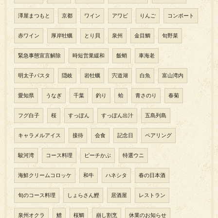
澤屋まつもと
京都
ワイン
アワビ
りんご
コンポート
赤ワイン
厚岸牡蠣
とり貝
泉州
金目鯛
旬野菜
緊急事態宣言解除
時短営業緩和
飯蛸
車海老
明太子パスタ
隠岐
岩牡蠣
宍道湖
白魚
富山湾内
愛知県
うなぎ
千葉
釣り
蛤
青さのり
春菊
フグ白子
桜
すっぽん
すっぽん出汁
五島列島
キャラメルアイス
接待
会食
記念日
ペアリング
駿河湾
コース料理
ピーチかぶ
特選ウニ
海鮮クリームコロッケ
和牛
ハネシタ
春の日本酒
旬のコース料理
しょらさん鰹
居酒屋
レストラン
泉州オクラ
鱧
桜鯛
崩し割烹
休業のお知らせ