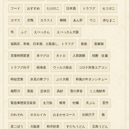
フード
おすすめ
たけのこ
日本酒
トラフグ
セコガニ
カマス
京鴨
カラスミ
舞鶴
あん肝
ウニ
赤なまこ
筍
ふぐ
えべっさん
えべっさん大阪
福島区、和食、日本酒、土瓶蒸し、トラフグ
新政
亜麻猫
営業時間変更
本マグロ
大トロ
入荷困難
焼酎 佐藤
トラフグ白子
桜海老
ウィルス除去
コロナ対策エアコン
時短営業
氷見の寒ブリ
ぶり大根
和風の牛タンシチュー
楯野川
黒龍
定休日
高砂
雪の茅舎
ミニ海鮮丼
緊急事態宣言延長
太刀魚
椎茸
牡蠣
天ぷら
雲丹
のれそれ
ホタルイカ
おまかせコース
伝助穴子
蕪
若ごぼう
大阪産
和洋折衷
すだちうどん
五島うどん