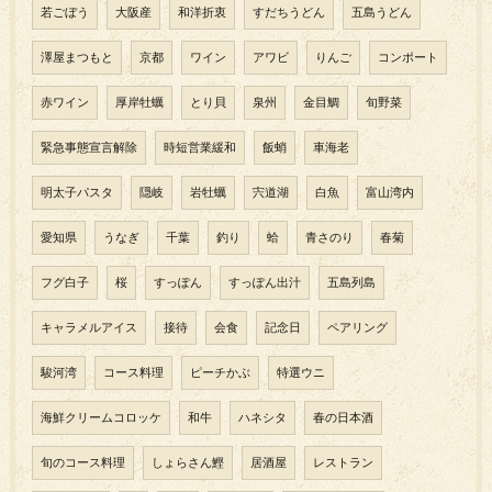
若ごぼう
大阪産
和洋折衷
すだちうどん
五島うどん
澤屋まつもと
京都
ワイン
アワビ
りんご
コンポート
赤ワイン
厚岸牡蠣
とり貝
泉州
金目鯛
旬野菜
緊急事態宣言解除
時短営業緩和
飯蛸
車海老
明太子パスタ
隠岐
岩牡蠣
宍道湖
白魚
富山湾内
愛知県
うなぎ
千葉
釣り
蛤
青さのり
春菊
フグ白子
桜
すっぽん
すっぽん出汁
五島列島
キャラメルアイス
接待
会食
記念日
ペアリング
駿河湾
コース料理
ピーチかぶ
特選ウニ
海鮮クリームコロッケ
和牛
ハネシタ
春の日本酒
旬のコース料理
しょらさん鰹
居酒屋
レストラン