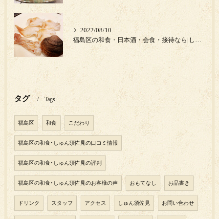
2022/08/10
福島区の和食・日本酒・会食・接待なら|しゅん須佐見|岩手県のイシカゲ貝‼︎
タグ
Tags
福島区
和食
こだわり
福島区の和食･しゅん須佐見の口コミ情報
福島区の和食･しゅん須佐見の評判
福島区の和食･しゅん須佐見のお客様の声
おもてなし
お品書き
ドリンク
スタッフ
アクセス
しゅん須佐見
お問い合わせ