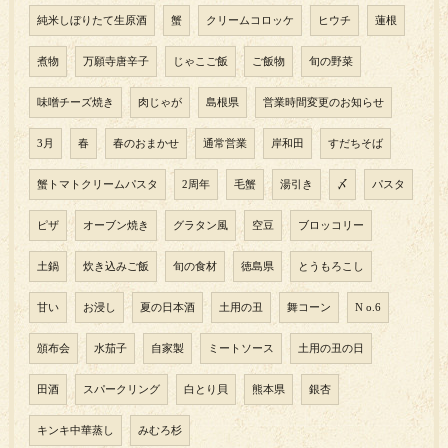
純米しぼりたて生原酒
蟹
クリームコロッケ
ヒウチ
蓮根
煮物
万願寺唐辛子
じゃこご飯
ご飯物
旬の野菜
味噌チーズ焼き
肉じゃが
島根県
営業時間変更のお知らせ
3月
春
春のおまかせ
通常営業
岸和田
すだちそば
蟹トマトクリームパスタ
2周年
毛蟹
湯引き
〆
パスタ
ピザ
オーブン焼き
グラタン風
空豆
ブロッコリー
土鍋
炊き込みご飯
旬の食材
徳島県
とうもろこし
甘い
お浸し
夏の日本酒
土用の丑
舞コーン
N o.6
頒布会
水茄子
自家製
ミートソース
土用の丑の日
田酒
スパークリング
白とり貝
熊本県
銀杏
キンキ中華蒸し
みむろ杉