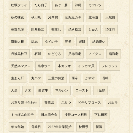
牡蠣フライ
たら白子
あぐー豚
沖縄
カツレツ
秋の味覚
秋刀魚
河内鴨
仙鳳趾カキ
北海道
天然鰤
長野県産
国産松茸
蕪蒸し
焼き松茸
しゅん
須佐見
鰤鰤大根
対馬
タイの子
芝煮
羅臼
結婚祝い
丹波黒枝豆
石川
のどぐろ
足赤海老
ノドグロ
鮨海老
天然本マグロ
塩水ウニ
本カツオ
イシカゲ貝
フレッシュ
生あん肝
丸ハゲ
三重の銘酒
而今
かす汁
長崎
天然
クエ
佐賀牛
マルシン
ロースト
千葉県
お造り盛り合わせ
青森県
こみつ
和牛リブロース
お出汁
すっぽん肉団子
日本酒会食
接待コース料理
下仁田葱
年末年始
営業日
2022年営業開始
秋田県
新酒