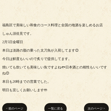
福島区で美味しい和食のコース料理と全国の地酒を楽しめるお店
しゅん須佐見です。
2月5日金曜日
本日は淡路の脂の乗った太刀魚が入荷してます😊
今日は鮮度もいいので炙りで提供してます。
焼いても炊いても美味しい魚ですよね🐟日本酒との相性もいいです
ね😊
本日も20時までの営業でした。
明日も宜しくお願いします🤲
< 前のページ
一覧に戻る
次のページ >