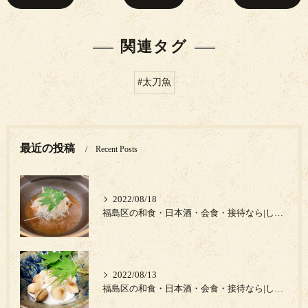
関連タグ
#太刀魚
最近の投稿
Recent Posts
2022/08/18
福島区の和食・日本酒・会食・接待なら|しゅん須佐見|キンキ中華蒸し
2022/08/13
福島区の和食・日本酒・会食・接待なら|しゅん須佐見|熊本県の新物銀杏‼️