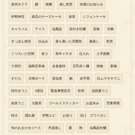
泉州オクラ
鱧
桜鯛
崩し割烹
休業のお知らせ
伊勢神宮
南瓜のチーズケーキ
抹茶
シフォンケーキ
キャラメル
アイス
仙鳳趾
殻付き牡蠣
若狭
甘鯛
すっぽん焼売
仕込み
落ち着いた雰囲気
蓮蒸し
割烹
くつろいだ空間
炙り
和牛イチボ
仕入れ
入手困難
十四代
福島区和食
会食接待
豆乳坦々麺
焼物
新物
すだち
犬鳴ポーク
旨塩煮
鮑
岩手県
白ムラサキウニ
殻付きウニ
4度目
緊急事態宣言
松茸
淡路夏ウニ
由良ウニ
大阪府
ゴールドステッカー
お盆休み
営業再開
特大
隠れ家
伊勢エビ
お造り
活け ズワイガニ
旬のおまかせコース
丹波蒸し
栗
秋
仙鳳趾牡蠣