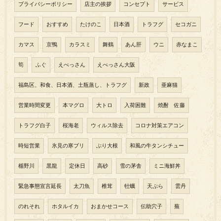
プライバシーポリシー
店主の挨拶
コンセプト
サービス
フード
おすすめ
たけのこ
日本酒
トラフグ
セコガニ
カマス
京鴨
カラスミ
舞鶴
あん肝
ウニ
赤なまこ
筍
ふぐ
えべっさん
えべっさん大阪
福島区、和食、日本酒、土瓶蒸し、トラフグ
新政
亜麻猫
営業時間変更
本マグロ
大トロ
入荷困難
焼酎 佐藤
トラフグ白子
桜海老
ウィルス除去
コロナ対策エアコン
時短営業
氷見の寒ブリ
ぶり大根
和風の牛タンシチュー
楯野川
黒龍
定休日
高砂
雪の茅舎
ミニ海鮮丼
緊急事態宣言延長
太刀魚
椎茸
牡蠣
天ぷら
雲丹
のれそれ
ホタルイカ
おまかせコース
伝助穴子
蕪