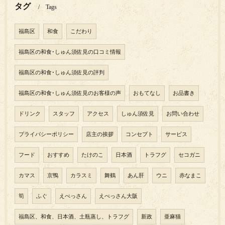
タグ
Tags
福島区
和食
こだわり
福島区の和食･しゅん須佐見の口コミ情報
福島区の和食･しゅん須佐見の評判
福島区の和食･しゅん須佐見のお客様の声
おもてなし
お品書き
ドリンク
スタッフ
アクセス
しゅん須佐見
お問い合わせ
プライバシーポリシー
店主の挨拶
コンセプト
サービス
フード
おすすめ
たけのこ
日本酒
トラフグ
セコガニ
カマス
京鴨
カラスミ
舞鶴
あん肝
ウニ
赤なまこ
筍
ふぐ
えべっさん
えべっさん大阪
福島区、和食、日本酒、土瓶蒸し、トラフグ
新政
亜麻猫