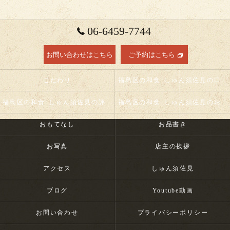
06-6459-7744
お問い合わせはこちら
ご予約はこちら
こだわり
福島区の和食･しゅん須佐見の口コミ情報
福島区の和食･しゅん須佐見の評判
福島区の和食･しゅん須佐見のお客様の声
おもてなし
お品書き
お写真
店主の挨拶
アクセス
しゅん須佐見
ブログ
Youtube動画
お問い合わせ
プライバシーポリシー