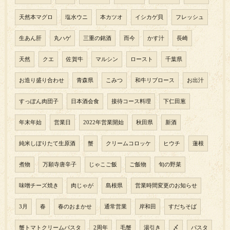
天然本マグロ
塩水ウニ
本カツオ
イシカゲ貝
フレッシュ
生あん肝
丸ハゲ
三重の銘酒
而今
かす汁
長崎
天然
クエ
佐賀牛
マルシン
ロースト
千葉県
お造り盛り合わせ
青森県
こみつ
和牛リブロース
お出汁
すっぽん肉団子
日本酒会食
接待コース料理
下仁田葱
年末年始
営業日
2022年営業開始
秋田県
新酒
純米しぼりたて生原酒
蟹
クリームコロッケ
ヒウチ
蓮根
煮物
万願寺唐辛子
じゃこご飯
ご飯物
旬の野菜
味噌チーズ焼き
肉じゃが
島根県
営業時間変更のお知らせ
3月
春
春のおまかせ
通常営業
岸和田
すだちそば
蟹トマトクリームパスタ
2周年
毛蟹
湯引き
〆
パスタ