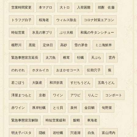
営業時間変更
本マグロ
大トロ
入荷困難
焼酎 佐藤
トラフグ白子
桜海老
ウィルス除去
コロナ対策エアコン
時短営業
氷見の寒ブリ
ぶり大根
和風の牛タンシチュー
楯野川
黒龍
定休日
高砂
雪の茅舎
ミニ海鮮丼
緊急事態宣言延長
太刀魚
椎茸
牡蠣
天ぷら
雲丹
のれそれ
ホタルイカ
おまかせコース
伝助穴子
蕪
若ごぼう
大阪産
和洋折衷
すだちうどん
五島うどん
澤屋まつもと
京都
ワイン
アワビ
りんご
コンポート
赤ワイン
厚岸牡蠣
とり貝
泉州
金目鯛
旬野菜
緊急事態宣言解除
時短営業緩和
飯蛸
車海老
明太子パスタ
隠岐
岩牡蠣
宍道湖
白魚
富山湾内